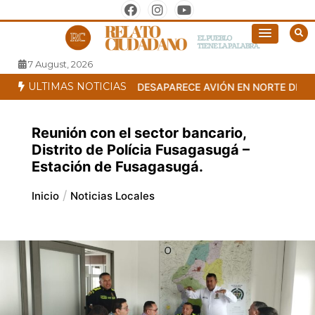
Saltar
al
El pueblo tiene la palabra
Relato Ciudadano
contenido
7 August, 2026
ULTIMAS NOTICIAS
DE LA REPÚBLICA 2026
DESAPARECE AVIÓN EN NORTE DE SAN
Reunión con el sector bancario,
Distrito de Polícia Fusagasugá –
Estación de Fusagasugá.
Inicio
Noticias Locales