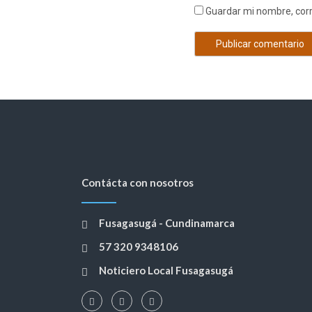
Guardar mi nombre, corr
Contácta con nosotros
Fusagasugá - Cundinamarca
57 320 9348106
Noticiero Local Fusagasugá