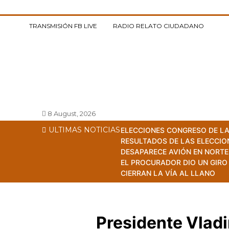
Saltar
al
TRANSMISIÓN FB LIVE
RADIO RELATO CIUDADANO
contenido
Relato Ciudadano
El pueblo tiene la palabra
8 August, 2026
ULTIMAS NOTICIAS
ELECCIONES CONGRESO DE LA
RESULTADOS DE LAS ELECCIO
DESAPARECE AVIÓN EN NORTE
EL PROCURADOR DIO UN GIRO
CIERRAN LA VÍA AL LLANO
Presidente Vladi