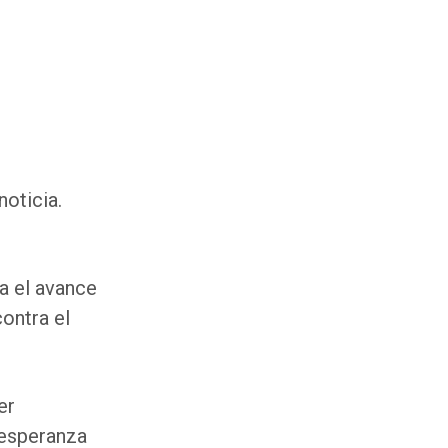
oticia.
a el avance
ontra el
er
 esperanza