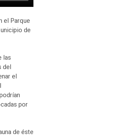
n el Parque
Municipio de
 las
 del
nar el
l
 podrían
ocadas por
fauna de éste