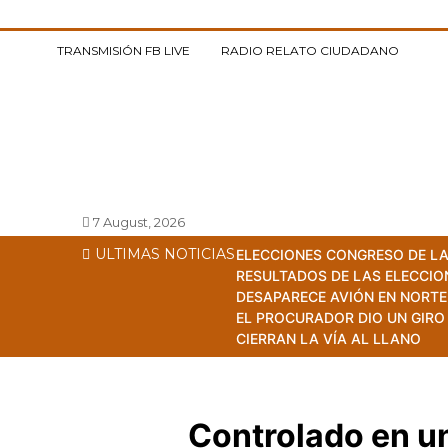
Saltar
al
TRANSMISIÓN FB LIVE
RADIO RELATO CIUDADANO
contenido
Relato Ciudadano
El pueblo tiene la palabra
7 August, 2026
ULTIMAS NOTICIAS
ELECCIONES CONGRESO DE LA
RESULTADOS DE LAS ELECCIO
DESAPARECE AVIÓN EN NORTE
EL PROCURADOR DIO UN GIRO
CIERRAN LA VÍA AL LLANO
Controlado en u