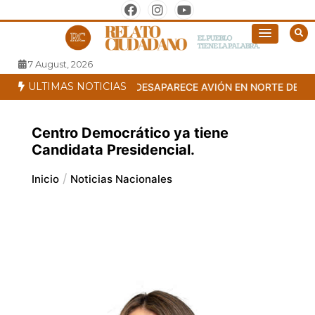
Saltar
al
El pueblo tiene la palabra
Relato Ciudadano
contenido
7 August, 2026
ULTIMAS NOTICIAS
DE LA REPÚBLICA 2026
DESAPARECE AVIÓN EN NORTE DE SAN
Centro Democrático ya tiene
Candidata Presidencial.
Inicio
Noticias Nacionales